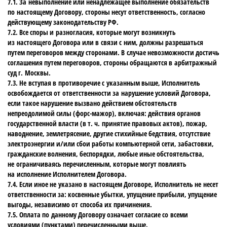
7.1. За невыполнение или ненадлежащее выполнение обязательств
по настоящему Договору, стороны несут ответственность, согласно
действующему законодательству РФ.
7.2. Все споры и разногласия, которые могут возникнуть
из настоящего Договора или в связи с ним, должны разрешаться
путем переговоров между сторонами. В случае невозможности достичь
соглашения путем переговоров, стороны обращаются в арбитражный
суд г. Москвы.
7.3. Не вступая в противоречие с указанным выше, Исполнитель
освобождается от ответственности за нарушение условий Договора,
если такое нарушение вызвано действием обстоятельств
непреодолимой силы (форс-мажор), включая: действия органов
государственной власти (в т. ч. принятие правовых актов), пожар,
наводнение, землетрясение, другие стихийные бедствия, отсутствие
электроэнергии и/или сбои работы компьютерной сети, забастовки,
гражданские волнения, беспорядки, любые иные обстоятельства,
не ограничиваясь перечисленным, которые могут повлиять
на исполнение Исполнителем Договора.
7.4. Если иное не указано в настоящем Договоре, Исполнитель не несет
ответственности за: косвенные убытки, упущение прибыли, упущение
выгоды, независимо от способа их причинения.
7.5. Оплата по данному Договору означает согласие со всеми
условиями (пунктами) перечисленными выше.