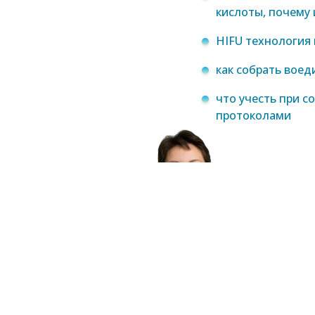
кислоты, почему 
HIFU технология
как собрать воед
что учесть при с
протоколами
Ка
Про
Uni