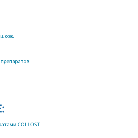
ешков.
 препаратов
:
ратами COLLOST.