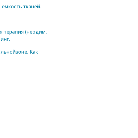
 емкость тканей.
я терапия (неодим,
инг.
льнойзоне. Как
иотерапевт, медицинский