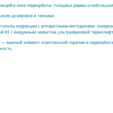
екций в зоне периорбиты: толщина дермы и небольшая
ения дозировок и техники.
токолы коррекции с аппаратными методиками: лазерна
ый RF с вакуумным захватом, ультразвуковой термолифт
 — важный элемент комплексной терапии в периорбита
ность.
нилова Светлана Витальевна
.н. врач-косметолог, дерматолог, физ