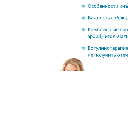
Особенности инъ
Важность соблюд
Комплексные про
эрбий), игольчат
Ботулинотерапия
не получить отеч
Да
к.м