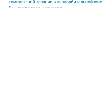
комплексной терапии в периорбитальнойзоне.
Как не получить отечность.
Данилова Светлана
Витальевна
к.м.н. врач-косметолог,
дерматолог, физиотерапевт,
медицинский советник
БиоФАРМАХОЛДИНГ, клиника
«Галактика»